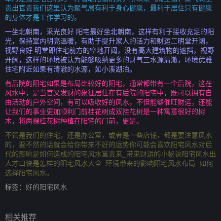
贵出官贵我们这里认为聚气局有利于身心健康，最利于居住只有健康
的身体才是工作学习的。
一坐北朝南，采光良好 阳宅最好坐北朝南，这样有利于接收充足的阳
光，保持室内明亮温暖，有助于提升家人的活力和财运二明堂开阔，
视野良好 明堂即住宅前方的空地开阔，没有高大建筑物的遮挡，视野
开阔，这样的环境被认为能够吸纳更多的财气三水源清澈，环境优雅
住宅附近如果有清澈的水源，如小溪湖泊。
有后院的阳宅如果是布局比较好的阳宅，通常都带有一个后院，这在
风水中，是当官又发财的象征居住在有后院的阳宅中，既可以拥有自
由活动的户外空间，有可以吸收好的风水，不但能够催旺财运，还能
让我们的事业更加顺利门前桂花树成双挂花树是一种寓意很好的树
木，将两棵桂花树种植在阳宅的门前，更是。
不管是我们的住宅，还是办公室，或者是一些店铺，都是要注意风水
的，要不然的话就会给你带来不好的运势你可能会喜欢阳宅风水对后
代的影响是如何造成的阳宅风水富贵来_带来财运的小秘诀阳宅风水出
人才口诀是怎样的阳宅风水大全_环境带来的影响阳宅风水布局_如何
选择阳宅风水。
标签：
好的阳宅风水
相关推荐