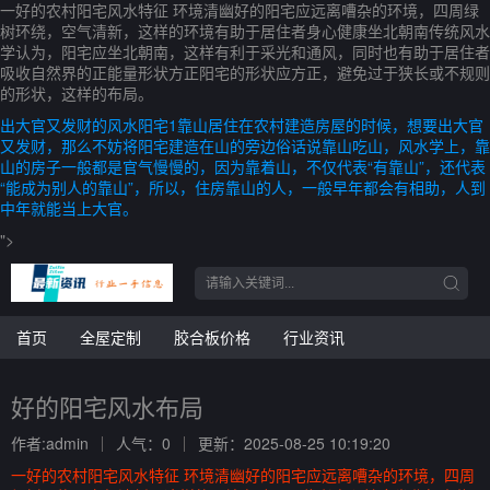
一好的农村阳宅风水特征 环境清幽好的阳宅应远离嘈杂的环境，四周绿
树环绕，空气清新，这样的环境有助于居住者身心健康坐北朝南传统风水
学认为，阳宅应坐北朝南，这样有利于采光和通风，同时也有助于居住者
吸收自然界的正能量形状方正阳宅的形状应方正，避免过于狭长或不规则
的形状，这样的布局。
出大官又发财的风水阳宅1靠山居住在农村建造房屋的时候，想要出大官
又发财，那么不妨将阳宅建造在山的旁边俗话说靠山吃山，风水学上，靠
山的房子一般都是官气慢慢的，因为靠着山，不仅代表“有靠山”，还代表
“能成为别人的靠山”，所以，住房靠山的人，一般早年都会有相助，人到
中年就能当上大官。
">
首页
全屋定制
胶合板价格
行业资讯
好的阳宅风水布局
作者:admin
人气：0
更新：2025-08-25 10:19:20
一好的农村阳宅风水特征 环境清幽好的阳宅应远离嘈杂的环境，四周