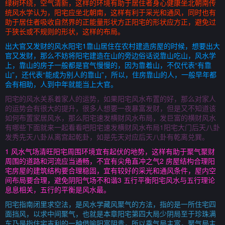
绿树环绕，空气清新，这样的环境有助于居住者身心健康坐北朝南传
统风水学认为，阳宅应坐北朝南，这样有利于采光和通风，同时也有
助于居住者吸收自然界的正能量形状方正阳宅的形状应方正，避免过
于狭长或不规则的形状，这样的布局。
出大官又发财的风水阳宅1靠山居住在农村建造房屋的时候，想要出大
官又发财，那么不妨将阳宅建造在山的旁边俗话说靠山吃山，风水学
上，靠山的房子一般都是官气慢慢的，因为靠着山，不仅代表“有靠
山”，还代表“能成为别人的靠山”，所以，住房靠山的人，一般早年都
会有相助，人到中年就能当上大官。
阳宅的风水关系着家人的运势，如果阳宅风水布置的好，那么对家人
的运势会有很大的提升，很多人想要一夜暴富发财，但是又不知道该
如何布置家居风水，那么阳宅速发横财风水布局，发巨富的横财风水
有哪些下面就来一起看看吧阳宅速发横财风水布局1阳宅大门后天八卦
发秀先天八卦从离宫起乾卦，如是先天对应后天八卦有乾离兑巽。
1 风水气场清旺阳宅周围环境宜有起伏的地势，这样有助于聚气聚财
周围的道路和河流应当通畅，不宜有尖角直冲之气2 房屋结构合理阳
宅房屋的建筑结构要合理稳固，宜有较好的采光和通风条件，屋内空
间布局要合理，避免阴阳气场不和谐3 五行平衡阳宅风水与五行理论
息息相关，五行的平衡是风水最。
阳宅指南闭里求空法，是风水学藏风聚气的方法，指的是一所住宅四
面挡风，以求中间聚气，也就是本章阳宅第四大局少阴局至于珍珠满
车乃是指住宅吉利的一种借喻阳富阴贵，所以乘气局主富，聚气局主