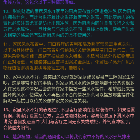
角线方位，这包含以下三种情形假如。
10、影响财运的家居风水 1家里的厨房要布置合理避免冲煞 因为厨房
内拥有灶台，而灶台象征着灶火象征着家里的财富，因此厨房内的布
置也必须注意尤其是防止出现冲煞，因为厨房内同时具备五行之火和
五行之水属性，一旦灶台与与水龙头在同一直线上得话，便会产生水
火相克的格局还有就是厨房内的刀具不使用的。
11、家居风水布置中，门口客厅的吉利布局及卧室禁忌需重点关注，
以下为具体建议一门口布置引气纳财的关键保持整洁门口是气口，需
避免杂物堆积鞋子应整齐摆放或收入鞋柜，地垫可过滤外界脏物若进
门正对墙壁，可挂装饰画或吉祥图案如金莲图，化解压抑感开门见六
物绿植招财树发财树等象征生机，能吸引。
12、家中风水不好，最突出的表现就是家庭成员容易产生隔阂发生争
吵，这是非常不好的事情，对家庭的风水的运势影响都十分恶劣很多
人在发现这种情况后会选择在家中摆放一些风水摆件，希望借此来摆
脱坏的风水，使得家人不再出现不合的情况那么可以摆放哪些摆件化
解呢一起拭目以待关公像护家关公就是关羽。
13、家里风水不好的表现进门不见客厅影响在新房装修中，如果设置
有误，将客厅设置在后方，会造成退财格局，容易使财运下滑风水中
讲究“喜回旋忌直冲”大门与客厅之间无玄关或矮柜，外气直冲客厅，
会使屋内阳气。
14、楚辞植物，适当的通风也可以将我们家中不好的风水邪气排出