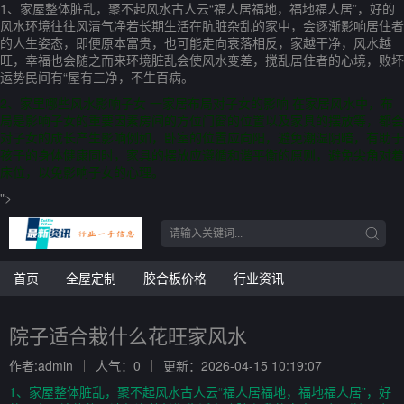
1、家屋整体脏乱，聚不起风水古人云“福人居福地，福地福人居”，好的
风水环境往往风清气净若长期生活在肮脏杂乱的家中，会逐渐影响居住者
的人生姿态，即便原本富贵，也可能走向衰落相反，家越干净，风水越
旺，幸福也会随之而来环境脏乱会使风水变差，搅乱居住者的心境，败坏
运势民间有“屋有三净，不生百病。
2、家里哪些风水影响子女 一家居布局对子女的影响 在家居风水中，布
局是影响子女的重要因素房间的方位门窗的位置以及家具的摆放等，都会
对子女的成长产生影响例如，卧室的位置应向阳，避免潮湿阴暗，有助于
孩子的身体健康同时，家具的摆放应遵循和谐平衡的原则，避免尖角对着
床位，以免影响子女的心理。
">
首页
全屋定制
胶合板价格
行业资讯
院子适合栽什么花旺家风水
作者:admin
人气：0
更新：2026-04-15 10:19:07
1、家屋整体脏乱，聚不起风水古人云“福人居福地，福地福人居”，好