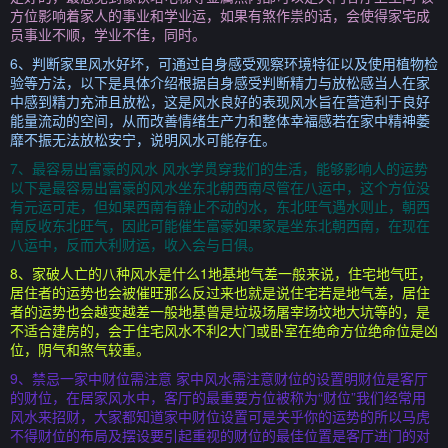
方位影响着家人的事业和学业运，如果有煞作祟的话，会使得家宅成
员事业不顺，学业不佳，同时。
6、判断家里风水好坏，可通过自身感受观察环境特征以及使用植物检
验等方法，以下是具体介绍根据自身感受判断精力与放松感当人在家
中感到精力充沛且放松，这是风水良好的表现风水旨在营造利于良好
能量流动的空间，从而改善情绪生产力和整体幸福感若在家中精神萎
靡不振无法放松安宁，说明风水可能存在。
7、最容易出富豪的风水 风水学贯穿我们的生活，能够影响人的运势
以下是最容易出富豪的风水坐东北朝西南尽管在八运中，这个方位没
有元运可走，但如果西南有静止不动的水，东北旺气遇水则止，朝西
南反收东北旺气，因此可能催生富豪如果家是坐东北朝西南，在现在
八运中，反而大利财运，收入会与日俱。
8、家破人亡的八种风水是什么1地基地气差一般来说，住宅地气旺，
居住者的运势也会被催旺那么反过来也就是说住宅若是地气差，居住
者的运势也会越变越差一般地基曾是垃圾场屠宰场坟地大坑等的，是
不适合建房的，会于住宅风水不利2大门或卧室在绝命方位绝命位是凶
位，阴气和煞气较重。
9、禁忌一家中财位需注意 家中风水需注意财位的设置明财位是客厅
的财位，在居家风水中，客厅的最重要方位被称为“财位”我们经常用
风水来招财，大家都知道家中财位设置可是关乎你的运势的所以马虎
不得财位的布局及摆设要引起重视的财位的最佳位置是客厅进门的对