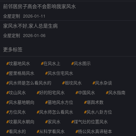
前邻居房子高会不会影响我家风水
全屋定制
2026-01-11
家风水不好,家人总是生病
全屋定制
2026-01-06
更多标签
#
坟墓地风水
#
在风水上
#
风水图示
#
屋里格局风水
#
风水住宅风水
#
风水师是怎么看风水的
#
祖坟风水
#
风水杂谈
#
坟山风水
#
好的阳宅风水
#
中国风水
#
风水指南
#
风水墓地朝向
#
墓地风水方位
#
堪舆术数
#
方位风水
#
风水师怎么看风水
#
风水八卦方位
#
坟墓风水朝向
#
家风水
#
煤气灶的位置风水
#
看风水的
#
从科学看风水
#
杨公风水真谛秘本