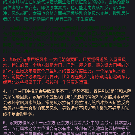
的风水环境往往风清气净若长期生活在肮脏杂乱的家中，会逐渐影响
居住者的人生姿态，即便原本富贵，也可能走向衰落相反，家越干
净，风水越旺，幸福也会随之而来环境脏乱会使风水变差，搅乱居住
者的心境，败坏运势民间有“屋有三净，不生百病。
2、家里哪些风水影响子女 一家居布局对子女的影响 在家居风水中，
布局是影响子女的重要因素房间的方位门窗的位置以及家具的摆放
等，都会对子女的成长产生影响例如，卧室的位置应向阳，避免潮湿
阴暗，有助于孩子的身体健康同时，家具的摆放应遵循和谐平衡的原
则，避免尖角对着床位，以免影响子女的心理。
3、如何打造家居好风水 一大门朝向要旺，且要懂得避煞 入屋看风
水，跨过的第一个地方就是大门，门为一屋之枢，很关键大门朝向的
好坏，直接决定着这个户型风水的吉凶程度因此，一个家居风水要
好，前提条件必须是大门要旺，比如现在的大门朝东朝南朝北朝东北
朝西北这些都属于旺，都较利工作健康财运事。
4、1 门冲门冲格局会导致家宅不宁，运势不顺，容易引发是非和人际
关系问题因此，家居中不应出现门与门相对的情况2 风水煞风水煞气
会破坏家居风水气场，常见风水煞有尖角煞镰刀煞路冲煞天斩煞反光
煞等这些煞气会影响家居风水，导致运势不顺3 室内采光不好室内光
线不足会影响运。
5、家的方位风水1 一正东方 正东方对应着八卦中的“震”卦，其本意为
雷，五行属木这个方位适合有水有木，外部有河流池塘花园树林等都
是好的，最忌见到像铁塔电梯等金属煞内部可以是大门客厅卫生间 该