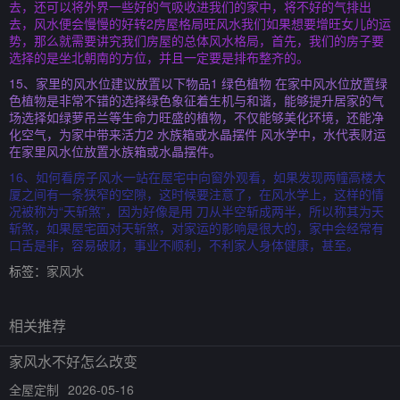
去，还可以将外界一些好的气吸收进我们的家中，将不好的气排出
去，风水便会慢慢的好转2房屋格局旺风水我们如果想要增旺女儿的运
势，那么就需要讲究我们房屋的总体风水格局，首先，我们的房子要
选择的是坐北朝南的方位，并且一定要是排布整齐的。
15、家里的风水位建议放置以下物品1 绿色植物 在家中风水位放置绿
色植物是非常不错的选择绿色象征着生机与和谐，能够提升居家的气
场选择如绿萝吊兰等生命力旺盛的植物，不仅能够美化环境，还能净
化空气，为家中带来活力2 水族箱或水晶摆件 风水学中，水代表财运
在家里风水位放置水族箱或水晶摆件。
16、如何看房子风水一站在屋宅中向窗外观看，如果发现两幢高楼大
厦之间有一条狭窄的空隙，这时候要注意了，在风水学上，这样的情
况被称为“天斩煞”，因为好像是用 刀从半空斩成两半，所以称其为天
斩煞，如果屋宅面对天斩煞，对家运的影响是很大的，家中会经常有
口舌是非，容易破财，事业不顺利，不利家人身体健康，甚至。
标签：
家风水
相关推荐
家风水不好怎么改变
全屋定制
2026-05-16