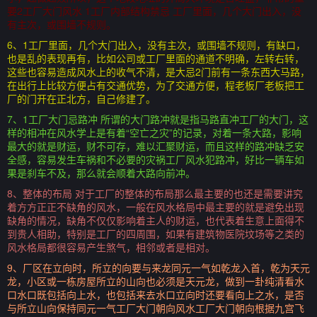
要2工厂大门风水 1工厂内部结构禁忌 工厂里面，几个大门出入，没
有主次，或围墙不规则。
6、1工厂里面，几个大门出入，没有主次，或围墙不规则，有缺口，
也是乱的表现再有，比如公司或工厂里面的通道不明确，左转右转，
这些也容易造成风水上的收气不清，是大忌2门前有一条东西大马路，
在出行上比较方便占有交通优势，为了交通方便，程老板厂老板把工
厂的门开在正北方，自己修建了。
7、1工厂大门忌路冲 所谓的大门路冲就是指马路直冲工厂的大门，这
样的相冲在风水学上是有着“空亡之灾”的记录，对着一条大路，影响
最大的就是财运，财不可存，难以汇聚财运，而且这样的路冲缺乏安
全感，容易发生车祸和不必要的灾祸工厂风水犯路冲，好比一辆车如
果是刹车不及，那么就会顺着大路向前冲。
8、整体的布局 对于工厂的整体的布局那么最主要的也还是需要讲究
着方方正正不缺角的风水，一般在风水格局中最主要的就是避免出现
缺角的情况，缺角不仅仅影响着主人的财运，也代表着生意上面得不
到贵人相助，特别是工厂的四周围，如果有建筑物医院坟场等之类的
风水格局都很容易产生煞气，相邻或者是相对。
9、厂区在立向时，所立的向要与来龙同元一气如乾龙入首，乾为天元
龙，小区或一栋房屋所立的山向也必须是天元龙，做到一卦纯清看水
口水口既包括向上水，也包括来去水口立向时还要看向上之水，是否
与所立山向保持同元一气工厂大门朝向风水工厂大门朝向根据九宫飞