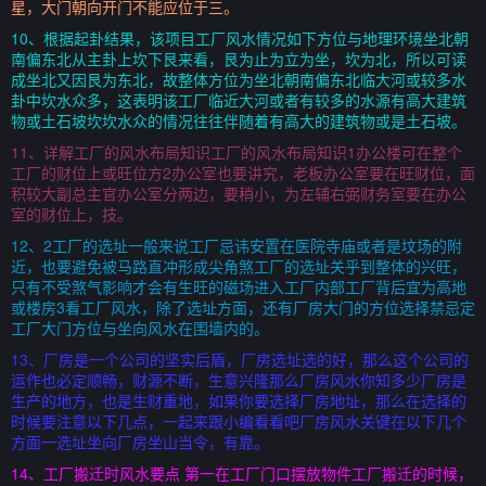
星，大门朝向开门不能应位于三。
10、根据起卦结果，该项目工厂风水情况如下方位与地理环境坐北朝
南偏东北从主卦上坎下艮来看，艮为止为立为坐，坎为北，所以可读
成坐北又因艮为东北，故整体方位为坐北朝南偏东北临大河或较多水
卦中坎水众多，这表明该工厂临近大河或者有较多的水源有高大建筑
物或土石坡坎坎水众的情况往往伴随着有高大的建筑物或是土石坡。
11、详解工厂的风水布局知识工厂的风水布局知识1办公楼可在整个
工厂的财位上或旺位方2办公室也要讲究，老板办公室要在旺财位，面
积较大副总主官办公室分两边，要稍小，为左辅右弼财务室要在办公
室的财位上，技。
12、2工厂的选址一般来说工厂忌讳安置在医院寺庙或者是坟场的附
近，也要避免被马路直冲形成尖角煞工厂的选址关乎到整体的兴旺，
只有不受煞气影响才会有生旺的磁场进入工厂内部工厂背后宜为高地
或楼房3看工厂风水，除了选址方面，还有厂房大门的方位选择禁忌定
工厂大门方位与坐向风水在围墙内的。
13、厂房是一个公司的坚实后盾，厂房选址选的好，那么这个公司的
运作也必定顺畅，财源不断，生意兴隆那么厂房风水你知多少厂房是
生产的地方，也是生财重地，如果你要选择厂房地址，那么在选择的
时候要注意以下几点，一起来跟小编看看吧厂房风水关键在以下几个
方面一选址坐向厂房坐山当令，有靠。
14、工厂搬迁时风水要点 第一在工厂门口摆放物件工厂搬迁的时候，