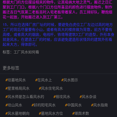
根据大门的方位摆设相关的物件，让其吸纳大地之灵气，搬迁之日汇
聚到工厂门口，根据八个门口方位所喜忌的颜色进行摆放物件，制作
搬迁吉日气氛第二老板吉时入宅老板带着家人，员工排好队，鞭炮烟
花一起放，开始搬迁进入到工厂第三。
15、所以在选择厂房厂址的时候，要避免白虎位工厂左边过高的地方
工厂的背后尽量要有小山，或者有高大的楼房做为背靠，前方不要有
高楼，或者高大的烟囱，电线杆，铁塔等建筑3工厂的造型，外形本身
就是风水，在建造工厂的时候，应该避免建造形状怪异的建筑外形看
起来大方，得体即可。
标签：
工厂风水如何看
更多标签
#
坟墓地风水
#
在风水上
#
风水图示
#
屋里格局风水
#
风水住宅风水
#
风水师是怎么看风水的
#
祖坟风水
#
风水杂谈
#
坟山风水
#
好的阳宅风水
#
中国风水
#
风水指南
#
风水墓地朝向
#
墓地风水方位
#
堪舆术数