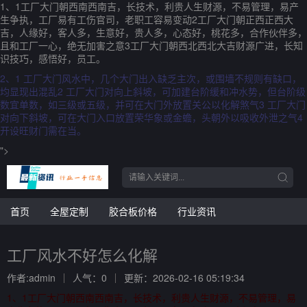
1、1工厂大门朝西南西南吉，长技术，利贵人生财源，不易管理，易产
生争执，工厂易有工伤官司，老职工容易变动2工厂大门朝正西正西大
吉，人缘好，客人多，生意好，贵人多，心态好，桃花多，合作伙伴多，
且和工厂一心，绝无加害之意3工厂大门朝西北西北大吉财源广进，长知
识技巧，感悟好，员工。
2、1 工厂大门风水中，几个大门出入缺乏主次，或围墙不规则有缺口，
均显现出混乱2 工厂大门对向上斜坡，可加建台阶缓和冲水势，但台阶级
数宜单数，如三级或五级，并可在大门外放置关公以化解煞气3 工厂大门
对向下斜坡，可在大门入口放置荣华象或金蟾，头朝外以吸收外泄之气4
开设旺财门需在当。
">
首页
全屋定制
胶合板价格
行业资讯
工厂风水不好怎么化解
作者:admin
人气：0
更新：2026-02-16 05:19:34
1、1工厂大门朝西南西南吉，长技术，利贵人生财源，不易管理，易