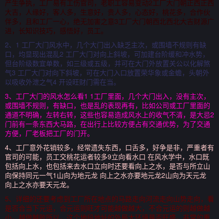
产生争执，工厂易有工伤官司，老职工容易变动2工厂大门朝正西正西
大吉，人缘好，客人多，生意好，贵人多，心态好，桃花多，合作伙
伴多，且和工厂一心，绝无加害之意3工厂大门朝西北西北大吉财源广
进，长知识技巧，感悟好，员工。
2、1 工厂大门风水中，几个大门出入缺乏主次，或围墙不规则有缺
口，均显现出混乱2 工厂大门对向上斜坡，可加建台阶缓和冲水势，
但台阶级数宜单数，如三级或五级，并可在大门外放置关公以化解煞
气3 工厂大门对向下斜坡，可在大门入口放置荣华象或金蟾，头朝外
以吸收外泄之气4 开设旺财门需在当。
3、工厂大门的风水怎么看1 1工厂里面，几个大门出入，没有主次，
或围墙不规则，有缺口，也是乱的表现再有，比如公司或工厂里面的
通道不明确，左转右转，这些也容易造成风水上的收气不清，是大忌2
门前有一条东西大马路，在出行上比较方便占有交通优势，为了交通
方便，厂老板把工厂的门开。
4、工厂意外花销较多，经常遗失东西，口舌多，好争是非，严重者有
官司的可能，员工交桃花运者较多9立向看水口 在风水学中，水口既
包括向上水，也包括来去水口立向时还要看向上之水，是否与所立山
向保持同元一气1山向为地元龙 向上之水亦要地元龙2山向为天元龙
向上之水亦要天元龙。
5、详细的还要考虑到工厂所在地点的马路走向河流走向山势走向，看
是否合当下元运，合元运则旺才可能越做越大，不合元运的则越做越
小，越做越败所以，这个地段地址的外局大环境是否旺盛，非常的重