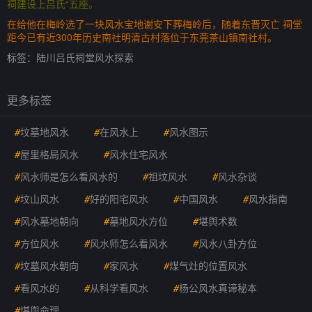
祠建设上吕氏“五座。
在给他在梅岭选了一块风水宝地谢安下葬梅岭后，随着东晋灭亡 祠堂
距今已有近300年历史南社明清古村落位于东莞茶山镇南社村。
标签：
陆川吕氏祠堂风水探索
更多标签
#
坟墓地风水
#
在风水上
#
风水图示
#
屋里格局风水
#
风水住宅风水
#
风水师是怎么看风水的
#
祖坟风水
#
风水杂谈
#
坟山风水
#
好的阳宅风水
#
中国风水
#
风水指南
#
风水墓地朝向
#
墓地风水方位
#
堪舆术数
#
方位风水
#
风水师怎么看风水
#
风水八卦方位
#
坟墓风水朝向
#
家风水
#
煤气灶的位置风水
#
看风水的
#
从科学看风水
#
杨公风水真谛秘本
#
堪舆命理