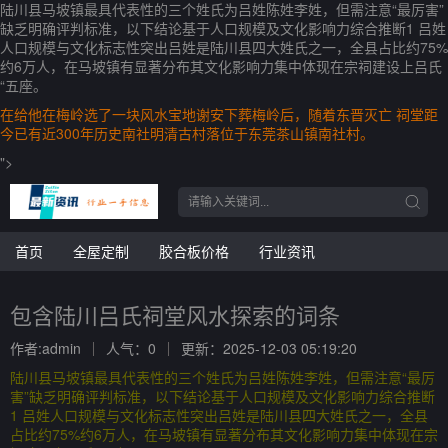
陆川县马坡镇最具代表性的三个姓氏为吕姓陈姓李姓，但需注意“最厉害”
缺乏明确评判标准，以下结论基于人口规模及文化影响力综合推断1 吕姓
人口规模与文化标志性突出吕姓是陆川县四大姓氏之一，全县占比约75%
约6万人，在马坡镇有显著分布其文化影响力集中体现在宗祠建设上吕氏
“五座。
在给他在梅岭选了一块风水宝地谢安下葬梅岭后，随着东晋灭亡 祠堂距
今已有近300年历史南社明清古村落位于东莞茶山镇南社村。
">
首页
全屋定制
胶合板价格
行业资讯
包含陆川吕氏祠堂风水探索的词条
作者:admin
人气：0
更新：2025-12-03 05:19:20
陆川县马坡镇最具代表性的三个姓氏为吕姓陈姓李姓，但需注意“最厉
害”缺乏明确评判标准，以下结论基于人口规模及文化影响力综合推断
1 吕姓人口规模与文化标志性突出吕姓是陆川县四大姓氏之一，全县
占比约75%约6万人，在马坡镇有显著分布其文化影响力集中体现在宗