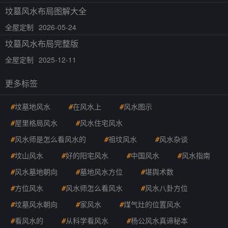
坟墓风水布局图解大全
全屋定制
2026-05-24
坟墓风水布局完整版
全屋定制
2025-12-11
更多标签
#
坟墓地风水
#
在风水上
#
风水图示
#
屋里格局风水
#
风水住宅风水
#
风水师是怎么看风水的
#
祖坟风水
#
风水杂谈
#
坟山风水
#
好的阳宅风水
#
中国风水
#
风水指南
#
风水墓地朝向
#
墓地风水方位
#
堪舆术数
#
方位风水
#
风水师怎么看风水
#
风水八卦方位
#
坟墓风水朝向
#
家风水
#
煤气灶的位置风水
#
看风水的
#
从科学看风水
#
杨公风水真谛秘本