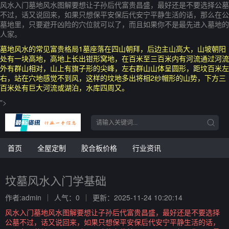
风水入门墓地风水图解要想让子孙后代富贵昌盛，最好还是不要选择公墓
不过，话又说回来，如果只想保平安保后代安宁平静生活的话，那么在公
墓地里，只要避开凶险的穴位就可以了，而且如果你不是最先进入墓地的
人家。
墓地风水的常见富贵格局1墓座落在四山朝拜，后边主山高大，山坡朝阳
处有一块高地，高地上长出钳形窝地，在百米至三百米内有河流通过河流
外有群山相对，山上有旗子形的尖峰，左右群山山体呈圆形，距坟百米左
右，站在穴地感觉不到风，这样的坟地多出将相2纱帽形的山势，下方三
百米处有巨大河流或湖泊，水库四周又。
">
首页
全屋定制
胶合板价格
行业资讯
坟墓风水入门学基础
作者:admin
人气：0
更新：2025-11-24 10:20:14
风水入门墓地风水图解要想让子孙后代富贵昌盛，最好还是不要选择
公墓不过，话又说回来，如果只想保平安保后代安宁平静生活的话，