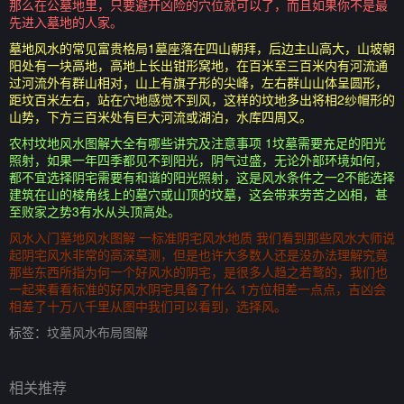
那么在公墓地里，只要避开凶险的穴位就可以了，而且如果你不是最
先进入墓地的人家。
墓地风水的常见富贵格局1墓座落在四山朝拜，后边主山高大，山坡朝
阳处有一块高地，高地上长出钳形窝地，在百米至三百米内有河流通
过河流外有群山相对，山上有旗子形的尖峰，左右群山山体呈圆形，
距坟百米左右，站在穴地感觉不到风，这样的坟地多出将相2纱帽形的
山势，下方三百米处有巨大河流或湖泊，水库四周又。
农村坟地风水图解大全有哪些讲究及注意事项 1坟墓需要充足的阳光
照射，如果一年四季都见不到阳光，阴气过盛，无论外部环境如何，
都不宜选择阴宅需要有和谐的阳光照射，这是风水条件之一2不能选择
建筑在山的棱角线上的墓穴或山顶的坟墓，这会带来劳苦之凶相，甚
至败家之势3有水从头顶高处。
风水入门墓地风水图解 一标准阴宅风水地质 我们看到那些风水大师说
起阴宅风水非常的高深莫测，但是也许大多数人还是没办法理解究竟
那些东西所指为何一个好风水的阴宅，是很多人趋之若鹜的，我们也
一起来看看标准的好风水阴宅具备了什么 1方位相差一点点，吉凶会
相差了十万八千里从图中我们可以看到，选择风。
标签：
坟墓风水布局图解
相关推荐